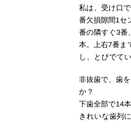
私は、受け口で
番欠損隙間1セ
番の隣すぐ3番
本。上右7番ま
し、とびでて
非抜歯で、歯
か？
下歯全部で14
きれいな歯列