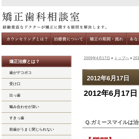
2009年4月17日
«
トップへ
»
20
矯正治療とは？
カウンセリングとは
治療費について
治療の時期と期間・流れ
あなたの
歯がデコボコ
2012年6月17日
受け口
2012年6月17日
出っ歯
噛み合わせが深い
すきっ歯
Q.ガミースマイルは
前歯がうまく閉じられない