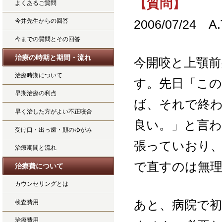
【質問】
よくあるご質問
今井先生からの回答
2006/07/24
今までの質問とその回答
治療の時期と期間・流れ
今開咬と上顎前
治療時期について
す。先日「こ
早期治療の利点
ば、それで終
早く治した方がよい不正咬合
良い。」と言
受け口・出っ歯・顔のゆがみ
張っていおり
治療期間と流れ
で直すのは無
治療費について
カウンセリングとは
あと、病院で
検査費用
治療費用