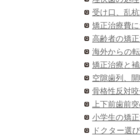
受け口、乱杭
矯正治療費に
高齢者の矯正
海外からの転
矯正治療と補
空隙歯列、開
骨格性反対咬
上下前歯前突
小学生の矯正
ドクター選び