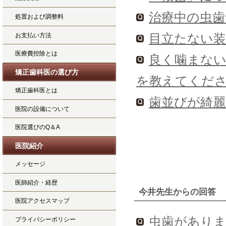
治療中の虫
処置および調整料
お支払い方法
目立たない
医療費控除とは
良く噛まな
矯正歯科医の選び方
を教えてくだ
矯正歯科医とは
歯並びが綺
医院の設備について
医院選びのQ＆A
医院紹介
メッセージ
医師紹介・経歴
今井先生からの回答
医院アクセスマップ
虫歯があり
プライバシーポリシー