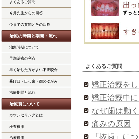
よくあるご質問
今井先生からの回答
今までの質問とその回答
治療の時期と期間・流れ
治療時期について
早期治療の利点
よくあるご質問
早く治した方がよい不正咬合
受け口・出っ歯・顔のゆがみ
矯正治療を
治療期間と流れ
矯正治療中
治療費について
なぜ歯は動
カウンセリングとは
痛みの原因
検査費用
「抜歯」につ
治療費用