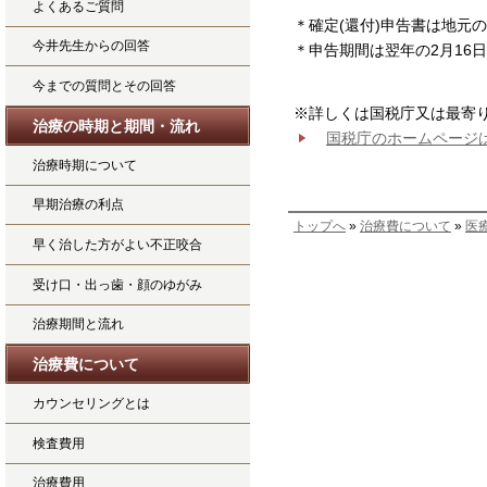
よくあるご質問
＊確定(還付)申告書は地元
今井先生からの回答
＊申告期間は翌年の2月16
今までの質問とその回答
※詳しくは国税庁又は最寄
治療の時期と期間・流れ
国税庁のホームページ
治療時期について
早期治療の利点
トップへ
»
治療費について
»
医
早く治した方がよい不正咬合
受け口・出っ歯・顔のゆがみ
治療期間と流れ
治療費について
カウンセリングとは
検査費用
治療費用