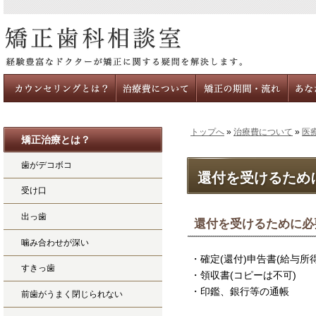
トップへ
»
治療費について
»
医
矯正治療とは？
カウンセリングとは
治療費について
治療の時期と期間・流れ
あなたの
歯がデコボコ
還付を受けるため
受け口
出っ歯
還付を受けるために必
噛み合わせが深い
・確定(還付)申告書(給与所
すきっ歯
・領収書(コピーは不可)
・印鑑、銀行等の通帳
前歯がうまく閉じられない